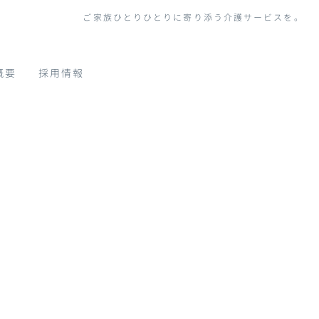
ご家族ひとりひとりに寄り添う介護サービスを。
概要
採用情報
スからのお知らせ
|
template.detail