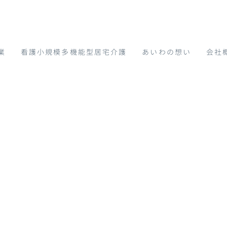
業
看護小規模多機能型居宅介護
あいわの想い
会社
TOP
|
あいわ介護サービ