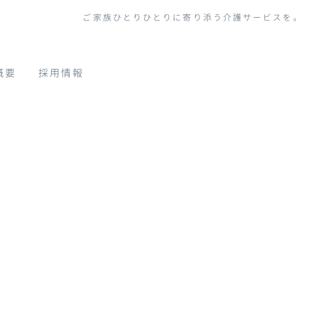
ご家族ひとりひとりに寄り添う介護サービスを。
概要
採用情報
スからのお知らせ
|
template.detail