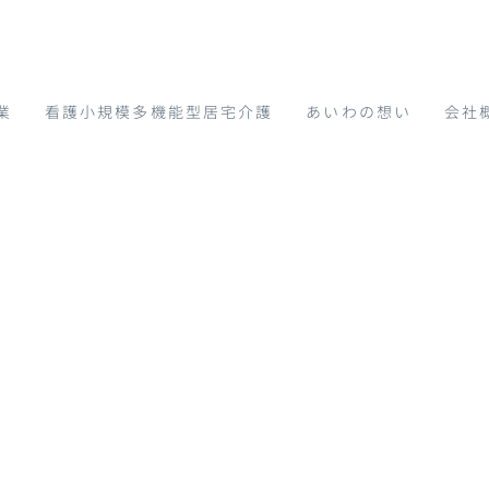
業
看護小規模多機能型居宅介護
あいわの想い
会社
TOP
|
あいわ介護サービ